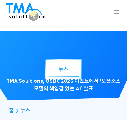
Skip
to
content
Main
Menu
뉴스
TMA Solutions, OSBC 2025 이벤트에서 ‘오픈소스
title
모델의 책임감 있는 AI’ 발표
홈
뉴스