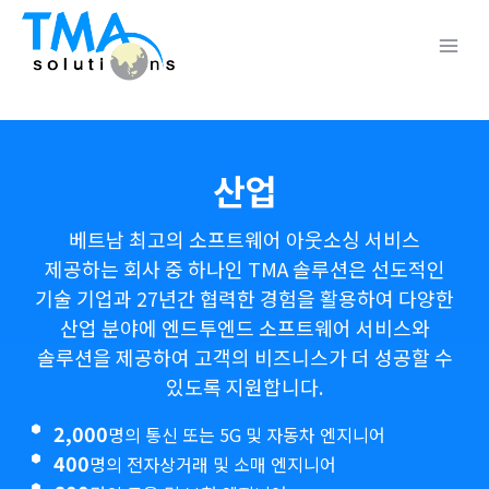
Skip
to
content
Main
Menu
산업
베트남 최고의 소프트웨어 아웃소싱 서비스
제공하는 회사 중 하나인 TMA 솔루션은 선도적인
기술 기업과 27년간 협력한 경험을 활용하여 다양한
산업 분야에 엔드투엔드 소프트웨어 서비스와
솔루션을 제공하여 고객의 비즈니스가 더 성공할 수
있도록 지원합니다.
2,000
명의 통신 또는 5G 및 자동차 엔지니어
400
명의 전자상거래 및 소매 엔지니어