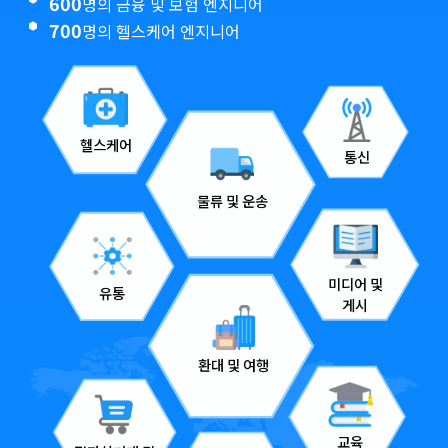
600
명의 금융 및 보험 엔지니어
700
명의 헬스케어 엔지니어
헬스케어
통신
물류 및 운송
미디어 및
유통
게시
환대 및 여행
교육