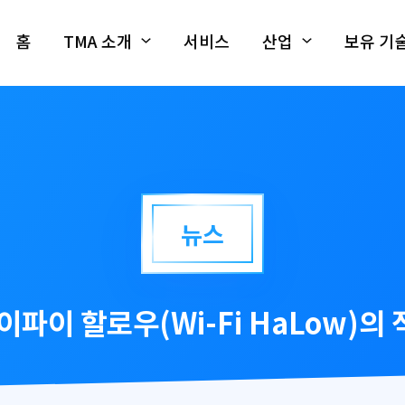
홈
TMA 소개
서비스
산업
보유 기
뉴스
title
이파이 할로우(Wi-Fi HaLow)