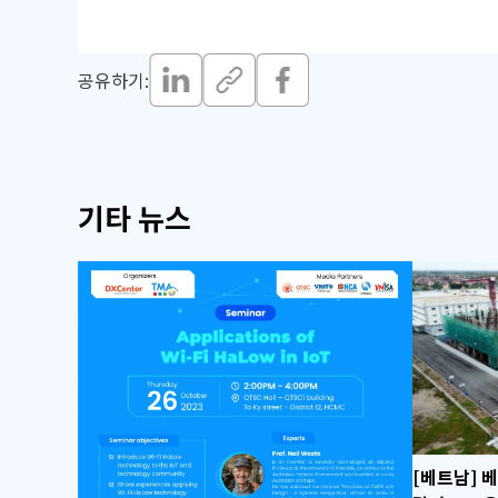
공유하기:
기타 뉴스
[베트남] 베