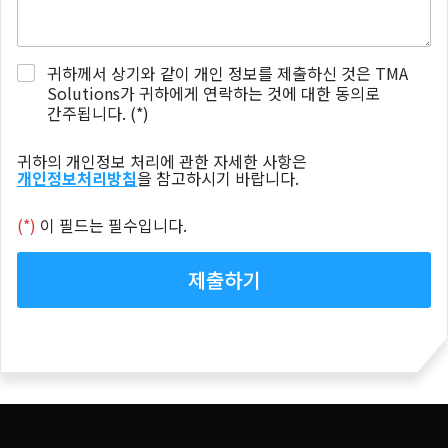
a
g
r
e
P
귀하께서 상기와 같이 개인 정보를 제출하신 것은 TMA
e
r
Solutions가 귀하에게 연락하는 것에 대한 동의로
m
i
간주됩니다. (*)
e
v
n
a
귀하의 개인정보 처리에 관한 자세한 사항은
t
c
개인정보처리방침
을 참고하시기 바랍니다.
y
a
g
(*)
이 필드는 필수입니다.
r
e
제출하기
e
m
e
n
t
*