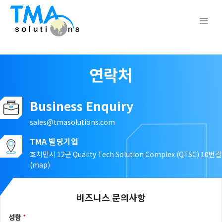
Skip
to
content
Main
Menu
연락처
Business Enquiry
sales@tmasolutions.com
TMA 빌딩기업
호치민시 12군 Quality Tech Solution Complex (QTSC) 10번길
(
map
)
비즈니스 문의사항
성함
*