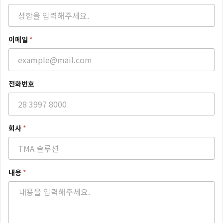
이메일
*
전화번호
전
회사
*
화
번
호
P
r
내용
*
i
v
a
c
y